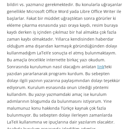
bildiri vs. yazmanız gerekmektedir. Bu konularla uğraşanlar
genellikle Microsoft Office Word yada Libre Office Writer ile
başlarlar. Fakat bir müddet uğraştıktan sonra görürler ki
ekleme çıkarma esnasında yazı oraya kaydı, resim buraya
kaydı derken iş içinden çıkılmaz bir hal almakta çok fazla
zaman kaybı olmaktadır. Yıllarca kendisinden haberdar
olduğum ama dışarıdan karmaşık göründüğünden dolayı
kullanmadığım LaTeX’e sonuçta el atmış bulunmaktayım.
Bu amaçla öncelikle internette birkaç yazı okudum.
Sonrasında kurulumun nasıl olacağını anlatan
link
‘teki
yazıdan yararlanarak programı kurdum. Bu sebepten
dolayı ilgili yazının yazarına paylaşımından dolayı teşekkür
ediyorum. Kurulum esnasında onun izlediği yöntemi
kullandım. Bu yazıyı yazmamdaki amaç ise kurulum
adımlarının blogumda da bulunmasını istiyorum. Yine
malumunuz konu hakkında Türkçe kaynak çok fazla
bulunmuyor. Bu sebepten dolayı ilerleyen zamanlarda
LaTeX kullanımına ve ipuçlarına dair yazılarım olacaktır.
Aşağıda kurulum esnasında izlediğim adımlar