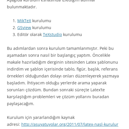
bulunmaktadır.
MikTeX
kurulumu
GSview
kurulumu
Editör olarak
TeXstudio
kurulumu
Bu adımlardan sonra kurulum tamamlanmıştır. Peki bu
aşamadan sonra nasıl bir başlangıç yaptım. Öncelikle
makale hazırladığım derginin sitesinden Latex şablonunu
indirdim ve şablon içerisinde tablo, figür, başlık, referans
örnekleri olduğundan dolayı onları düzenleyerek yazmaya
başladım. İhtiyacım olduğu yerlerde arama yaparak
sorunları çözdüm. Bundan sonraki süreçte Latex’te
karşılaştığım problemleri ve çözüm yollarını buradan
paylaşacağım.
Kurulum için yararlandığım kaynak
adresi:
http://asuyatuyolar.org/2011/07/latex-nasl-kurulur