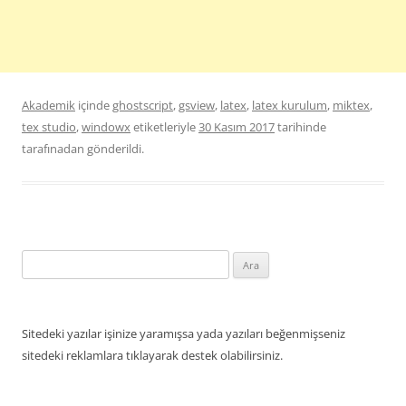
Akademik
içinde
ghostscript
,
gsview
,
latex
,
latex kurulum
,
miktex
,
tex studio
,
windowx
etiketleriyle
30 Kasım 2017
tarihinde
tarafınadan gönderildi.
Arama:
Sitedeki yazılar işinize yaramışsa yada yazıları beğenmişseniz
sitedeki reklamlara tıklayarak destek olabilirsiniz.