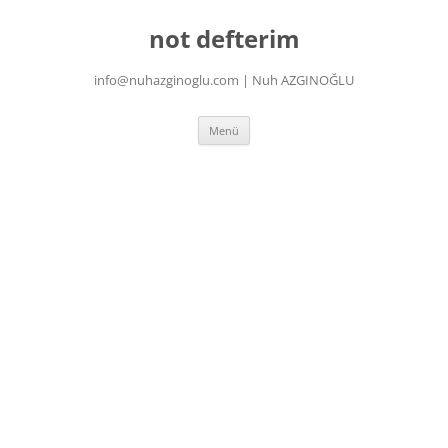
İçeriğe
atla
not defterim
info@nuhazginoglu.com | Nuh AZGINOĞLU
Menü