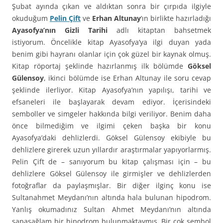
Şubat ayında çıkan ve aldıktan sonra bir çırpıda ilgiyle
okuduğum
Pelin Çift
ve
Erhan Altunay
‘ın birlikte hazırladığı
Ayasofya’nın Gizli Tarihi
adlı kitaptan bahsetmek
istiyorum. Öncelikle kitap Ayasofya’ya ilgi duyan yada
benim gibi hayranı olanlar için çok güzel bir kaynak olmuş.
Kitap röportaj şeklinde hazırlanmış ilk bölümde
Göksel
Gülensoy
, ikinci bölümde ise Erhan Altunay ile soru cevap
şeklinde ilerliyor. Kitap Ayasofya’nın yapılışı, tarihi ve
efsaneleri ile başlayarak devam ediyor. İçerisindeki
semboller ve simgeler hakkında bilgi veriliyor. Benim daha
önce bilmediğim ve ilgimi çeken başka bir konu
Ayasofya’daki dehlizlerdi. Göksel Gülensoy ekibiyle bu
dehlizlere girerek uzun yıllardır araştırmalar yapıyorlarmış.
Pelin Çift de – sanıyorum bu kitap çalışması için – bu
dehlizlere Göksel Gülensoy ile girmişler ve dehlizlerden
fotoğraflar da paylaşmışlar. Bir diğer ilginç konu ise
Sultanahmet Meydanı’nın altında hala bulunan hipodrom.
Yanlış okumadınız Sultan Ahmet Meydanı’nın altında
sapasağlam bir hipodrom bulunmaktaymış. Bir çok sembol