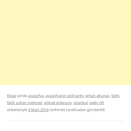
Kitap
içinde
ayasofya
,
ayasofyanın gizli tarihi
,
erhan altunay
,
fatih
,
fatih sultan mehmet
,
göksel gülensoy
,
istanbul
,
pelin çift
etiketleriyle
3 Mart 2016
tarihinde
tarafınadan gönderildi.