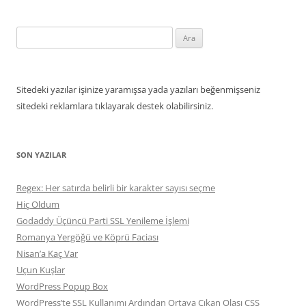
Arama:
Sitedeki yazılar işinize yaramışsa yada yazıları beğenmişseniz
sitedeki reklamlara tıklayarak destek olabilirsiniz.
SON YAZILAR
Regex: Her satırda belirli bir karakter sayısı seçme
Hiç Oldum
Godaddy Üçüncü Parti SSL Yenileme İşlemi
Romanya Yergöğü ve Köprü Faciası
Nisan’a Kaç Var
Uçun Kuşlar
WordPress Popup Box
WordPress’te SSL Kullanımı Ardından Ortaya Çıkan Olası CSS