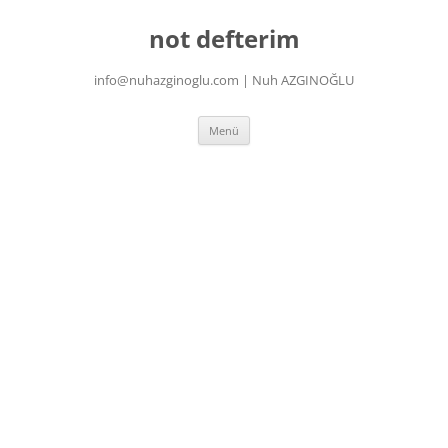
İçeriğe
atla
not defterim
info@nuhazginoglu.com | Nuh AZGINOĞLU
Menü