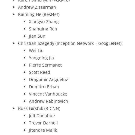
Andrew Zisserman
Kaiming He (ResNet)
Xiangyu Zhang
Shahqing Ren
Jian Sun
Christian Szegedy (Inception Network – GoogLeNet)
Wei Liu
Yangqing Jia
Pierre Sermanet
Scott Reed
Dragomir Anguelov
Dumitru Erhan
Vincent Vanhoucke
Andrew Rabinovich
Russ Girshik (R-CNN)
Jeff Donahue
Trevor Darnell
Jitendra Malik