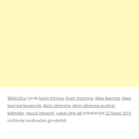
BilgiKültür
içinde
beyin fırtınası
,
brain storming
,
deep learning
,
deep
learning keywords
,
derin öğrenme
,
derin öğrenme anahtar
kelimeler
,
neural network
,
yapay sinir ağı
etiketleriyle
22 Nisan 2019
tarihinde
tarafınadan gönderildi.