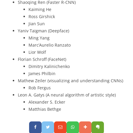
Shaoqing Ren (Faster R-CNN)
Kaiming He
Ross Girshick
Jian Sun
Yaniv Taigman (Deepface)
Ming Yang
Marc’Aurelio Ranzato
Lior Wolf
Florian Schroff (FaceNet)
Dimitry Kalinichenko
James Philbin
Mathew Zeiler (visualizing and understanding CNNs)
Rob Fergus
Leon A. Gatys (A neural algorithm of artistic style)
Alexander S. Ecker
Matthias Bethge