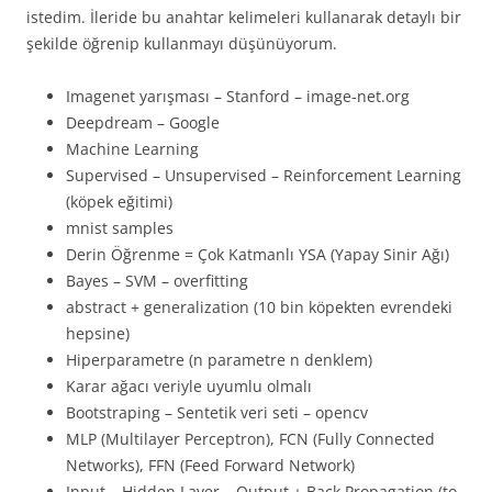
istedim. İleride bu anahtar kelimeleri kullanarak detaylı bir
şekilde öğrenip kullanmayı düşünüyorum.
Imagenet yarışması – Stanford – image-net.org
Deepdream – Google
Machine Learning
Supervised – Unsupervised – Reinforcement Learning
(köpek eğitimi)
mnist samples
Derin Öğrenme = Çok Katmanlı YSA (Yapay Sinir Ağı)
Bayes – SVM – overfitting
abstract + generalization (10 bin köpekten evrendeki
hepsine)
Hiperparametre (n parametre n denklem)
Karar ağacı veriyle uyumlu olmalı
Bootstraping – Sentetik veri seti – opencv
MLP (Multilayer Perceptron), FCN (Fully Connected
Networks), FFN (Feed Forward Network)
Input – Hidden Layer – Output + Back Propagation (to