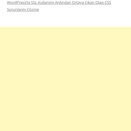
WordPress’te SSL Kullanımı Ardından Ortaya Çıkan Olası CSS
Sorunlarını Çözme