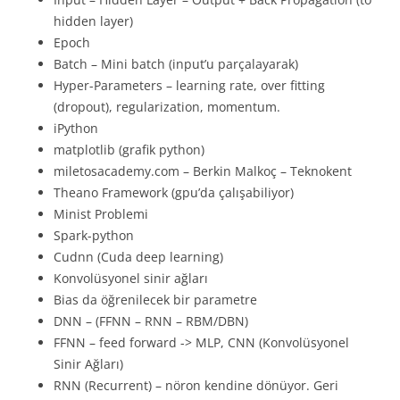
hidden layer)
Epoch
Batch – Mini batch (input’u parçalayarak)
Hyper-Parameters – learning rate, over fitting
(dropout), regularization, momentum.
iPython
matplotlib (grafik python)
miletosacademy.com – Berkin Malkoç – Teknokent
Theano Framework (gpu’da çalışabiliyor)
Minist Problemi
Spark-python
Cudnn (Cuda deep learning)
Konvolüsyonel sinir ağları
Bias da öğrenilecek bir parametre
DNN – (FFNN – RNN – RBM/DBN)
FFNN – feed forward -> MLP, CNN (Konvolüsyonel
Sinir Ağları)
RNN (Recurrent) – nöron kendine dönüyor. Geri