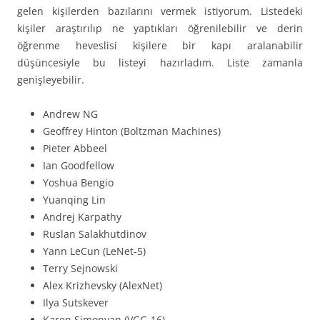
gelen kişilerden bazılarını vermek istiyorum. Listedeki
kişiler araştırılıp ne yaptıkları öğrenilebilir ve derin
öğrenme heveslisi kişilere bir kapı aralanabilir
düşüncesiyle bu listeyi hazırladım. Liste zamanla
genişleyebilir.
Andrew NG
Geoffrey Hinton (Boltzman Machines)
Pieter Abbeel
Ian Goodfellow
Yoshua Bengio
Yuanqing Lin
Andrej Karpathy
Ruslan Salakhutdinov
Yann LeCun (LeNet-5)
Terry Sejnowski
Alex Krizhevsky (AlexNet)
Ilya Sutskever
Karen Simonyan (VGG-16)