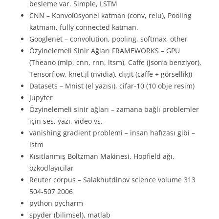
besleme var. Simple, LSTM
CNN – Konvolüsyonel katman (conv, relu), Pooling
katmanı, fully connected katman.
Googlenet – convolution, pooling, softmax, other
Özyinelemeli Sinir Ağları FRAMEWORKS – GPU
(Theano (mlp, cnn, rnn, ltsm), Caffe (json’a benziyor),
Tensorflow, knet.jl (nvidia), digit (caffe + görsellik))
Datasets – Mnist (el yazısı), cifar-10 (10 obje resim)
Jupyter
Özyinelemeli sinir ağları – zamana bağlı problemler
için ses, yazı, video vs.
vanishing gradient problemi – insan hafızası gibi –
lstm
Kısıtlanmış Boltzman Makinesi, Hopfield ağı,
özkodlayıcılar
Reuter corpus – Salakhutdinov science volume 313
504-507 2006
python pycharm
spyder (bilimsel), matlab