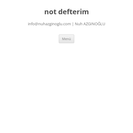
İçeriğe
atla
not defterim
info@nuhazginoglu.com | Nuh AZGINOĞLU
Menü