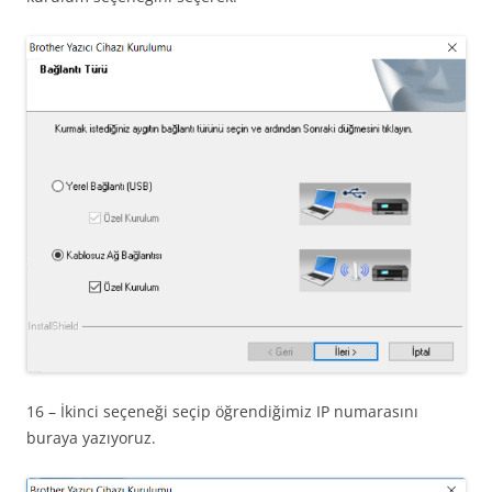
16 – İkinci seçeneği seçip öğrendiğimiz IP numarasını
buraya yazıyoruz.