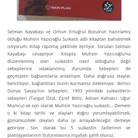
Selman Kayabaşı ve Orhun Ertuğrul Bozuk’un hazırlamış
olduğu Muhsin Yazıcıoğlu Suikasti adlı kitaptan bahsetmek
istiyorum. Kitap röportaj şeklinde ilerliyor. Soruları Selman
Kayabaşı cevaplıyor. Kitapta Muhsin Yazıcıoğlu’na
düzenlenmiş olan suikastin nasıl olduğuna değil
sebeplerine odaklanılmış durumda. Sebepleri de
geçmişten bağlantılarla anlatılıyor. Daha doğrusu olaylar
belirtiliyor, bağlantıları bizim kurmamız bekleniyor. Birinci
Dünya Savaşı’nın sebepleri, 1993 yılındaki suikastlerin
sebepleri (Turgut Özal, Eşref Bitlis, Adnan Kahveci, Uğur
Mumcu) ve son olarak Muhsin Yazıcıoğlu suikasti… Demem
o ki kitap tarihi ve olayları doğru yorumlayabilirsek,
günümüzdeki olayları daha iyi anlayabileceğiz demeye
getiriyor. Son olarak bu 5 suikastin faillerinin ve
planlayanlarının bulunmasına inşallah şahit oluruz.