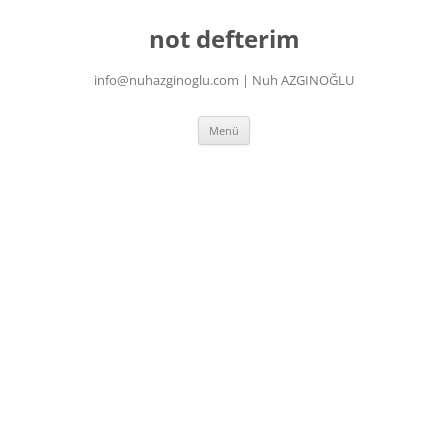
İçeriğe
atla
not defterim
info@nuhazginoglu.com | Nuh AZGINOĞLU
Menü