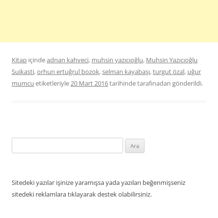
Kitap
içinde
adnan kahveci
,
muhsin yazıcıoğlu
,
Muhsin Yazıcıoğlu
Suikasti
,
orhun ertuğrul bozok
,
selman kayabaşı
,
turgut özal
,
uğur
mumcu
etiketleriyle
20 Mart 2016
tarihinde
tarafınadan gönderildi.
Arama:
Sitedeki yazılar işinize yaramışsa yada yazıları beğenmişseniz
sitedeki reklamlara tıklayarak destek olabilirsiniz.