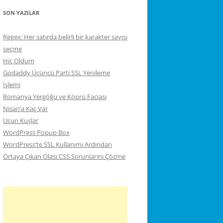
SON YAZILAR
Regex: Her satırda belirli bir karakter sayısı
seçme
Hiç Oldum
Godaddy Üçüncü Parti SSL Yenileme
İşlemi
Romanya Yergöğü ve Köprü Faciası
Nisan’a Kaç Var
Uçun Kuşlar
WordPress Popup Box
WordPress’te SSL Kullanımı Ardından
Ortaya Çıkan Olası CSS Sorunlarını Çözme