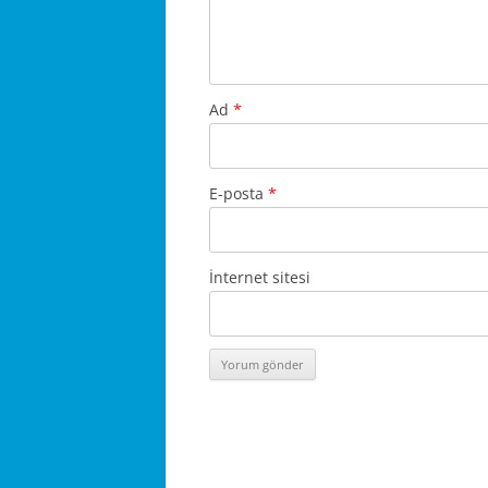
Ad
*
E-posta
*
İnternet sitesi