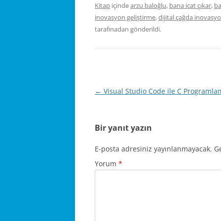
Kitap
içinde
arzu baloğlu
,
bana icat çıkar
,
ba
inovasyon geliştirme
,
dijital çağda inovasyo
tarafınadan gönderildi.
Yazı
←
Visual Studio Code ile C Programla
dolaşımı
Bir yanıt yazın
E-posta adresiniz yayınlanmayacak.
Ge
Yorum
*