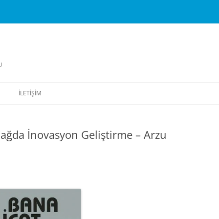
U
İLETIŞIM
 Çağda İnovasyon Geliştirme – Arzu