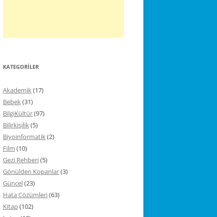
KATEGORILER
Akademik
(17)
Bebek
(31)
BilgiKültür
(97)
Bilirkişilik
(5)
Biyoinformatik
(2)
Film
(10)
Gezi Rehberi
(5)
Gönülden Kopanlar
(3)
Güncel
(23)
Hata Çözümleri
(63)
Kitap
(102)