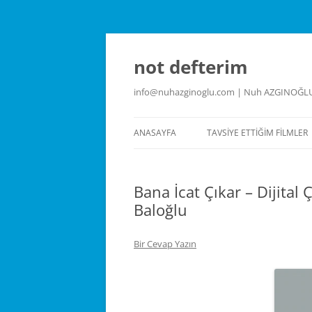
İçeriğe
atla
not defterim
info@nuhazginoglu.com | Nuh AZGINOĞL
ANASAYFA
TAVSIYE ETTIĞIM FILMLER
Bana İcat Çıkar – Dijital
Baloğlu
Bir Cevap Yazın