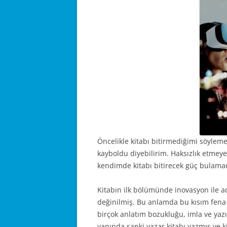
Öncelikle kitabı bitirmediğimi söyleme
kayboldu diyebilirim. Haksızlık etmeye
kendimde kitabı bitirecek güç bulama
Kitabın ilk bölümünde inovasyon ile ad
değinilmiş. Bu anlamda bu kısım fena d
birçok anlatım bozukluğu, imla ve yazı
yanında sanki yazar kitabı yazmış ve 