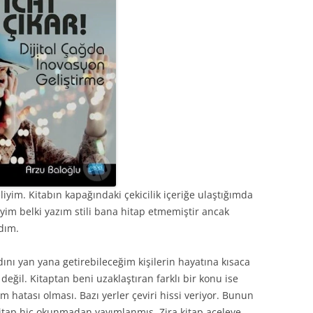
liyim. Kitabın kapağındaki çekicilik içeriğe ulaştığımda
yim belki yazım stili bana hitap etmemiştir ancak
dım.
ını yan yana getirebileceğim kişilerin hayatına kısaca
eğil. Kitaptan beni uzaklaştıran farklı bir konu ise
m hatası olması. Bazı yerler çeviri hissi veriyor. Bunun
kitap hiç okunmadan yayımlanmış. Zira kitap aceleye