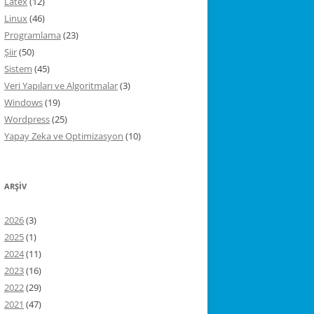
Latex
(12)
Linux
(46)
Programlama
(23)
Şiir
(50)
Sistem
(45)
Veri Yapıları ve Algoritmalar
(3)
Windows
(19)
Wordpress
(25)
Yapay Zeka ve Optimizasyon
(10)
ARŞIV
2026
(3)
2025
(1)
2024
(11)
2023
(16)
2022
(29)
2021
(47)