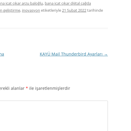
na icat çıkar arzu baloğlu
,
bana icat çıkar dijital çağda
n geliştirme
,
inovasyon
etiketleriyle
21 Şubat 2022
tarihinde
ma
KAYÜ Mail Thunderbird Ayarları
→
rekli alanlar
*
ile işaretlenmişlerdir