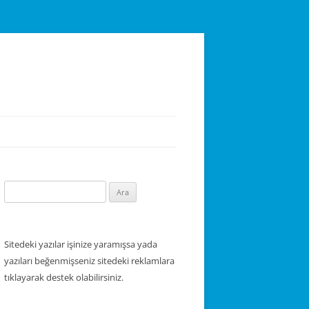
Arama:
Sitedeki yazılar işinize yaramışsa yada
yazıları beğenmişseniz sitedeki reklamlara
tıklayarak destek olabilirsiniz.