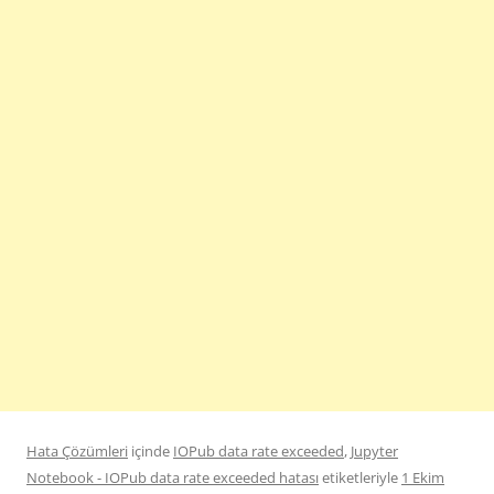
Hata Çözümleri
içinde
IOPub data rate exceeded
,
Jupyter
Notebook - IOPub data rate exceeded hatası
etiketleriyle
1 Ekim