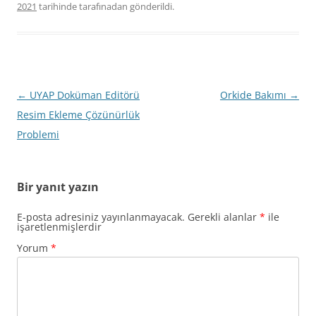
2021
tarihinde
tarafınadan gönderildi.
Yazı
←
UYAP Doküman Editörü
Orkide Bakımı
→
dolaşımı
Resim Ekleme Çözünürlük
Problemi
Bir yanıt yazın
E-posta adresiniz yayınlanmayacak.
Gerekli alanlar
*
ile
işaretlenmişlerdir
Yorum
*