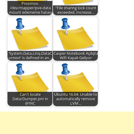
Proxmox:
/dev/mapper/pve-data
"File sharing lock count
mount edememe hatası
exceeded, Increase…
‘System.Data.Linq.DataC
Casper Notebook Açılışta
ontext’ is defined in an…
Wifi Kapalı Geliyor
Can't locate
Ubuntu 16.04: Unable to
Data/Dumper.pm in
automatically remove
@INC
LVM…