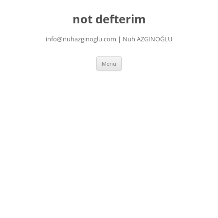
İçeriğe
atla
not defterim
info@nuhazginoglu.com | Nuh AZGINOĞLU
Menü