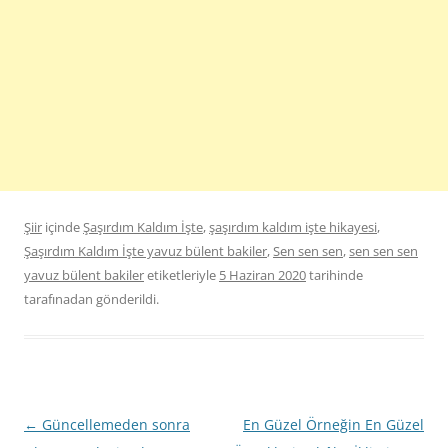
Şiir
içinde
Şaşırdım Kaldım İşte
,
şaşırdım kaldım işte hikayesi
,
Şaşırdım Kaldım İşte yavuz bülent bakiler
,
Sen sen sen
,
sen sen sen
yavuz bülent bakiler
etiketleriyle
5 Haziran 2020
tarihinde
tarafınadan gönderildi.
Yazı
←
Güncellemeden sonra
En Güzel Örneğin En Güzel