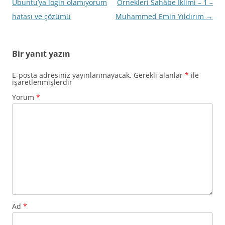
dolaşımı
Ubuntu’ya login olamıyorum
Örnekleri Sahâbe İklimi – 1 –
hatası ve çözümü
Muhammed Emin Yıldırım
→
Bir yanıt yazın
E-posta adresiniz yayınlanmayacak.
Gerekli alanlar
*
ile
işaretlenmişlerdir
Yorum
*
Ad
*