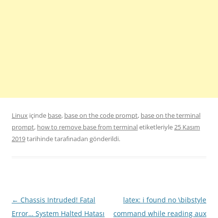
Linux
içinde
base
,
base on the code prompt
,
base on the terminal
prompt
,
how to remove base from terminal
etiketleriyle
25 Kasım
2019
tarihinde
tarafınadan gönderildi.
Yazı
←
Chassis Intruded! Fatal
latex: i found no \bibstyle
dolaşımı
Error… System Halted Hatası
command while reading aux