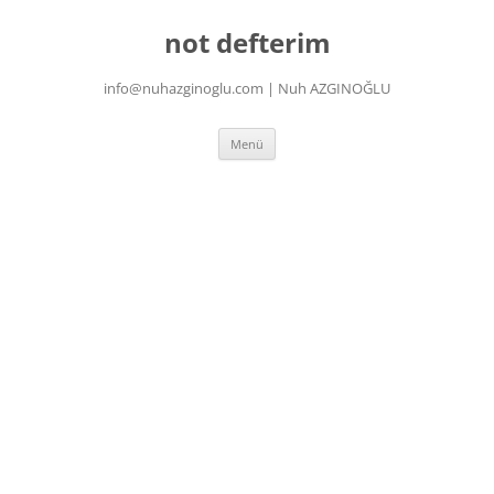
İçeriğe
atla
not defterim
info@nuhazginoglu.com | Nuh AZGINOĞLU
Menü