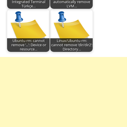
Integrated Terminal
automatically remove
Türkçe…
LVM…
Ubuntu rm: cannot
Linux/Ubuntu rm:
remove ‘...’: Device or
cannot remove ‘dir/dir2’:
resource…
Directory…