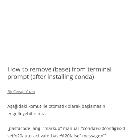
How to remove (base) from terminal
prompt (after installing conda)
Bir Cevap Yazın
Aşağıdaki komut ile otomatik olarak başlamasını
engelleyebilirsiniz.
[pastacode lang=”markup” manual=”conda%20config%20–
set%20auto_activate_base%20false” message=””