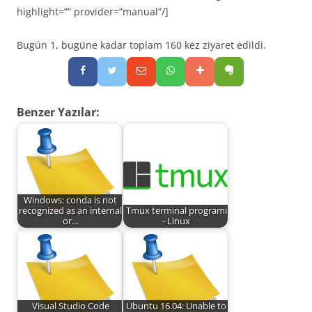
highlight=”” provider=”manual”/]
Bugün 1, bugüne kadar toplam 160 kez ziyaret edildi.
Benzer Yazılar:
Windows: conda is not
recognized as an internal
Tmux terminal programı
or…
- Linux
Visual Studio Code
Ubuntu 16.04: Unable to