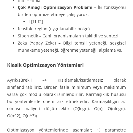
min = -max
Çok Amaçlı Optimizasyon Problemi –
İki fonksiyonu
birden optimize etmeye çalışıyoruz.
f [f1 f2]
feasible region (uygulanabilir bölge)
Sibernetik – Canlı organizmaların taklidi ve sentezi
Zeka (Yapay Zeka) – Bilgi temsil yeteneği, sezgisel
muhakeme yeteneği, öğrenme yeteneği, algılama vs.
Klasik Optimizasyon Yöntemleri
Ayrık/sürekli –> Kısıtlamalı/kısıtlamasız olarak
sınıflandırabiliriz. Birden fazla minimum veya maksimum
varsa çok modlu olarak isimlendirilir. Karmaşıklık hususu
bu yöntemlerde önem arz etmektedir. Karmaşıklığın az
olması maliyeti düşürecektir (O(logn), O(n), O(nlogn),
O(n^2), O(n^3)).
Optimizasyon yöntemlerinde aşamalar; 1) parametre