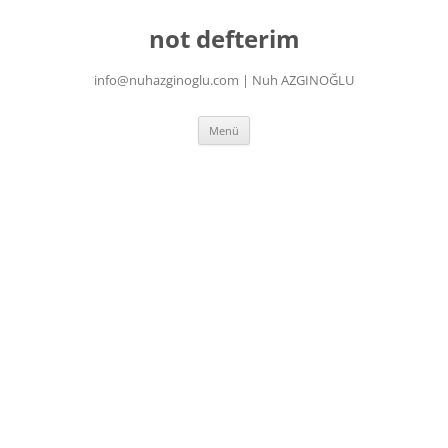
İçeriğe
atla
not defterim
info@nuhazginoglu.com | Nuh AZGINOĞLU
Menü