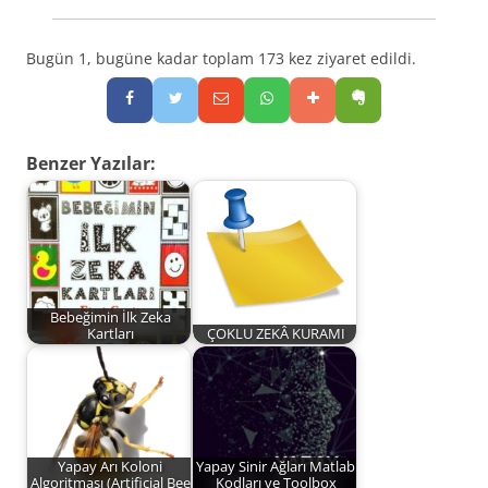
Bugün 1, bugüne kadar toplam 173 kez ziyaret edildi.
Benzer Yazılar:
Bebeğimin İlk Zeka
Kartları
ÇOKLU ZEKÂ KURAMI
Yapay Arı Koloni
Yapay Sinir Ağları Matlab
Algoritması (Artificial Bee
Kodları ve Toolbox