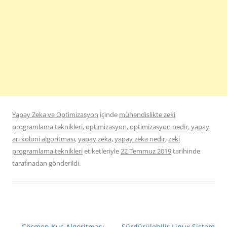
Yapay Zeka ve Optimizasyon
içinde
mühendislikte zeki
programlama teknikleri
,
optimizasyon
,
optimizasyon nedir
,
yapay
arı koloni algoritması
,
yapay zeka
,
yapay zeka nedir
,
zeki
programlama teknikleri
etiketleriyle
22 Temmuz 2019
tarihinde
tarafınadan gönderildi.
Yazı
←
Göçmen Kuş Algoritması
Sürdürülebilir Linux Sistem