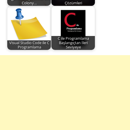
Colony…
Çözümleri
C ile Programlama
Visual Studio Code ile C
Başlangıçtan İleri
Programlama
Seviyeye