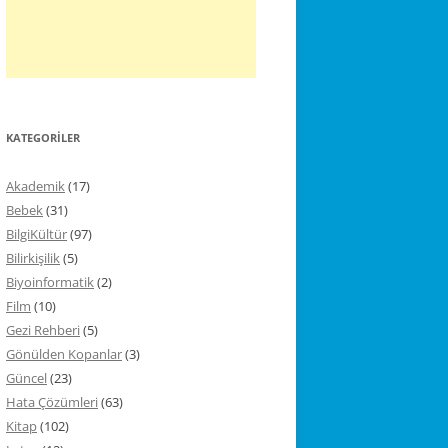
KATEGORILER
Akademik
(17)
Bebek
(31)
BilgiKültür
(97)
Bilirkişilik
(5)
Biyoinformatik
(2)
Film
(10)
Gezi Rehberi
(5)
Gönülden Kopanlar
(3)
Güncel
(23)
Hata Çözümleri
(63)
Kitap
(102)