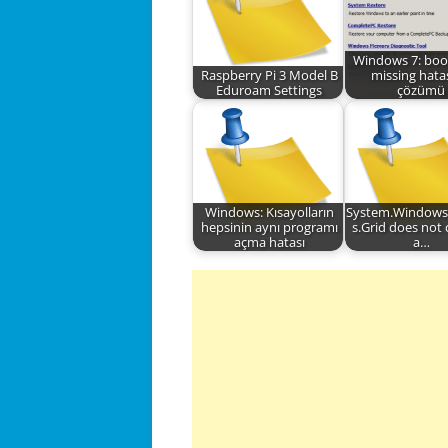
Windows 7: boo
Raspberry Pi 3 Model B
missing hata
Eduroam Settings
çözümü
Windows: Kısayolların
System.Windows
hepsinin aynı programı
s.Grid does not
açma hatası
a…