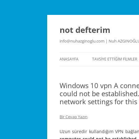
İçeriğe
atla
not defterim
info@nuhazginoglu.com | Nuh AZGINOĞL
ANASAYFA
TAVSIYE ETTIĞIM FILMLER
Windows 10 vpn A conne
could not be established
network settings for this
Bir Cevap Yazın
Uzun süredir kullandığım VPN bağlan
computer could not be established.