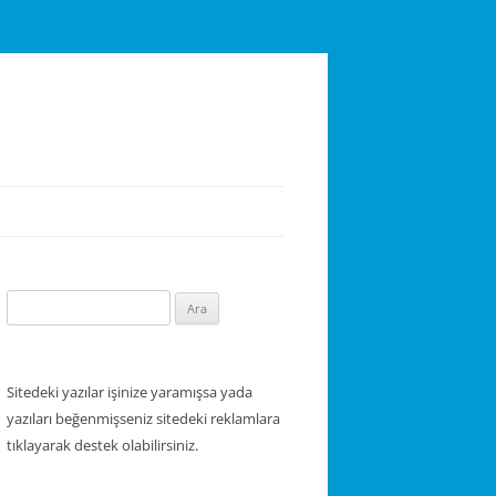
Arama:
Sitedeki yazılar işinize yaramışsa yada
yazıları beğenmişseniz sitedeki reklamlara
tıklayarak destek olabilirsiniz.