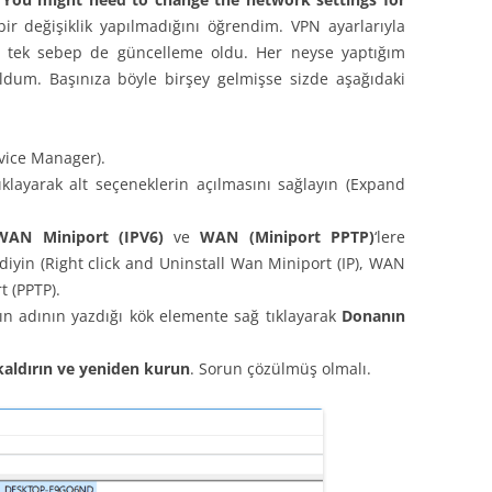
ir değişiklik yapılmadığını öğrendim. VPN ayarlarıyla
 tek sebep de güncelleme oldu. Her neyse yaptığım
dum. Başınıza böyle birşey gelmişse sizde aşağıdaki
vice Manager).
ıklayarak alt seçeneklerin açılmasını sağlayın (Expand
AN Miniport (IPV6)
ve
WAN (Miniport PPTP)
‘lere
diyin (Right click and Uninstall Wan Miniport (IP), WAN
 (PPTP).
zın adının yazdığı kök elemente sağ tıklayarak
Donanın
kaldırın ve yeniden kurun
. Sorun çözülmüş olmalı.