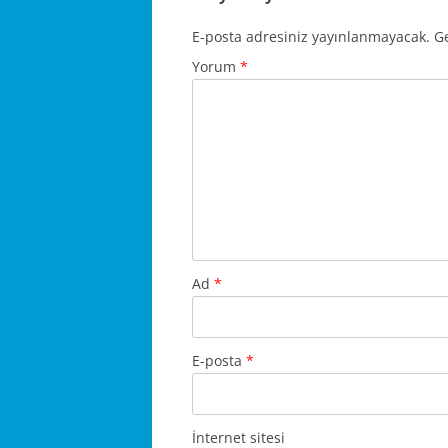
E-posta adresiniz yayınlanmayacak.
Ge
Yorum
*
Ad
*
E-posta
*
İnternet sitesi