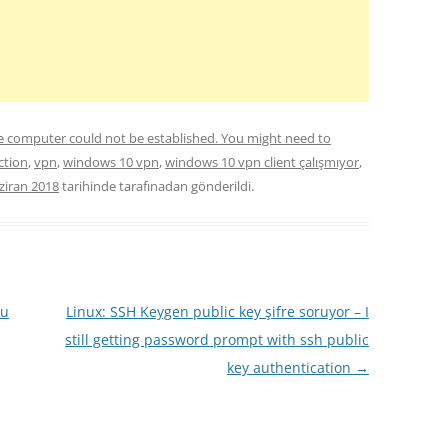
e computer could not be established. You might need to
ction
,
vpn
,
windows 10 vpn
,
windows 10 vpn client çalışmıyor
,
ziran 2018
tarihinde
tarafınadan gönderildi.
lu
Linux: SSH Keygen public key şifre soruyor – I
still getting password prompt with ssh public
key authentication
→