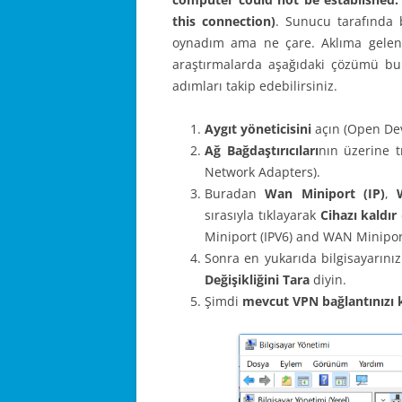
this connection)
. Sunucu tarafında b
oynadım ama ne çare. Aklıma gelen
araştırmalarda aşağıdaki çözümü bul
adımları takip edebilirsiniz.
Aygıt yöneticisini
açın (Open De
Ağ Bağdaştırıcıları
nın üzerine t
Network Adapters).
Buradan
Wan Miniport (IP)
,
W
sırasıyla tıklayarak
Cihazı kaldır
Miniport (IPV6) and WAN Miniport
Sonra en yukarıda bilgisayarını
Değişikliğini Tara
diyin.
Şimdi
mevcut VPN bağlantınızı 