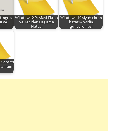
tmgr is
Windows XP: Mavi Ekran
Windows 10 siyah ekran
sı ve
ve Yeniden Başlama
hatası - nvidia
Hatası
güncellemesi
.Control
 contain