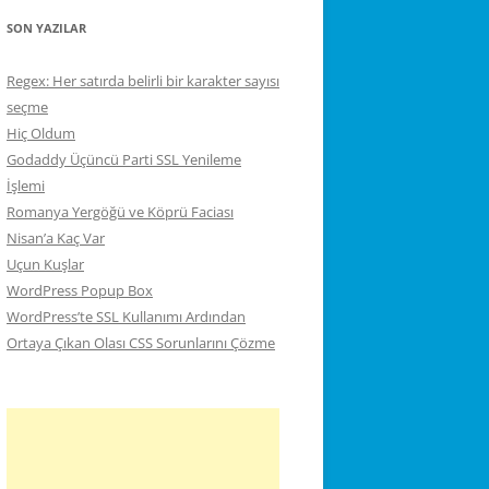
SON YAZILAR
Regex: Her satırda belirli bir karakter sayısı
seçme
Hiç Oldum
Godaddy Üçüncü Parti SSL Yenileme
İşlemi
Romanya Yergöğü ve Köprü Faciası
Nisan’a Kaç Var
Uçun Kuşlar
WordPress Popup Box
WordPress’te SSL Kullanımı Ardından
Ortaya Çıkan Olası CSS Sorunlarını Çözme