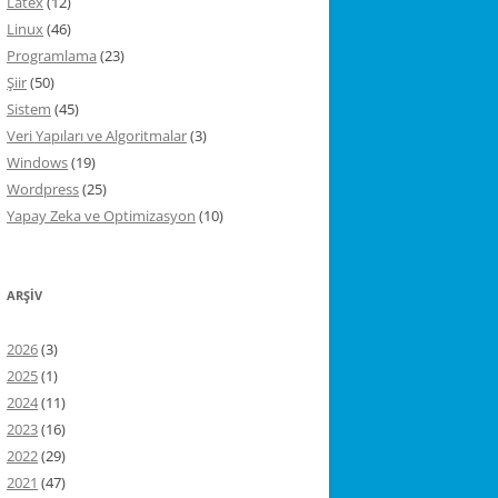
Latex
(12)
Linux
(46)
Programlama
(23)
Şiir
(50)
Sistem
(45)
Veri Yapıları ve Algoritmalar
(3)
Windows
(19)
Wordpress
(25)
Yapay Zeka ve Optimizasyon
(10)
ARŞIV
2026
(3)
2025
(1)
2024
(11)
2023
(16)
2022
(29)
2021
(47)