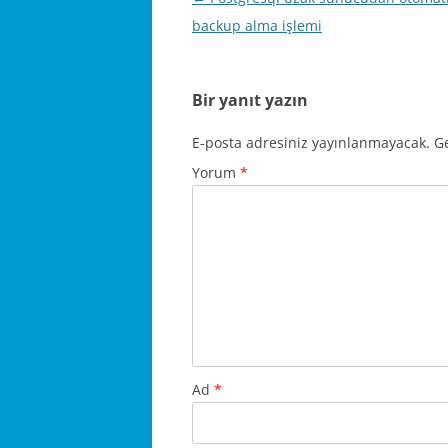
dolaşımı
backup alma işlemi
Bir yanıt yazın
E-posta adresiniz yayınlanmayacak.
Ge
Yorum
*
Ad
*