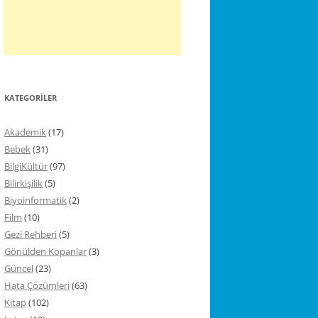
KATEGORILER
Akademik
(17)
Bebek
(31)
BilgiKültür
(97)
Bilirkişilik
(5)
Biyoinformatik
(2)
Film
(10)
Gezi Rehberi
(5)
Gönülden Kopanlar
(3)
Güncel
(23)
Hata Çözümleri
(63)
Kitap
(102)