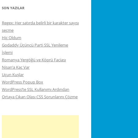
SON YAZILAR
Regex: Her satırda belirli bir karakter sayısı
seçme
Hiç Oldum
Godaddy Üçüncü Parti SSL Yenileme
İşlemi
Romanya Yergöğü ve Köprü Faciası
Nisan’a Kaç Var
Uçun Kuşlar
WordPress Popup Box
WordPress’te SSL Kullanımı Ardından
Ortaya Çıkan Olası CSS Sorunlarını Çözme