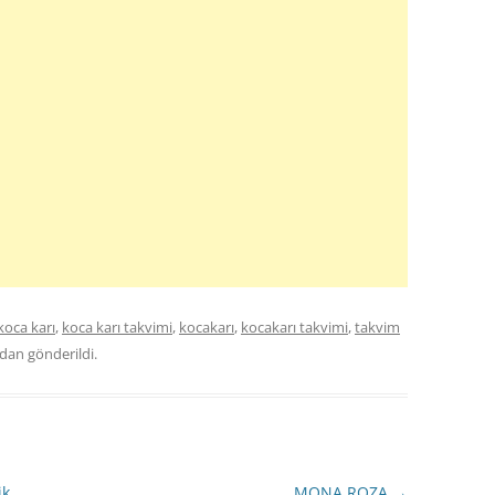
koca karı
,
koca karı takvimi
,
kocakarı
,
kocakarı takvimi
,
takvim
dan gönderildi.
ik
MONA ROZA
→