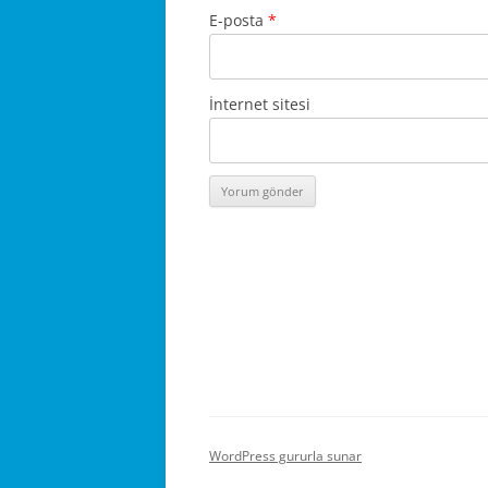
E-posta
*
İnternet sitesi
WordPress gururla sunar