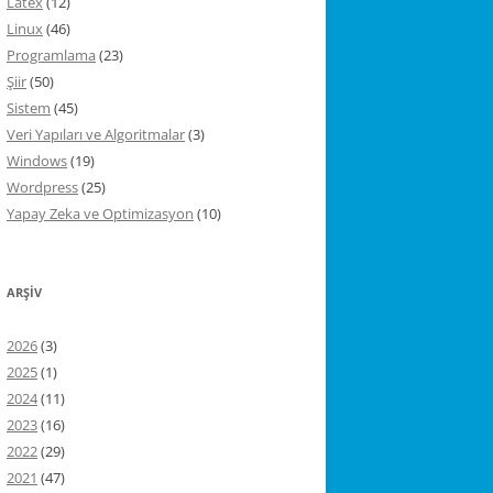
Latex
(12)
Linux
(46)
Programlama
(23)
Şiir
(50)
Sistem
(45)
Veri Yapıları ve Algoritmalar
(3)
Windows
(19)
Wordpress
(25)
Yapay Zeka ve Optimizasyon
(10)
ARŞIV
2026
(3)
2025
(1)
2024
(11)
2023
(16)
2022
(29)
2021
(47)