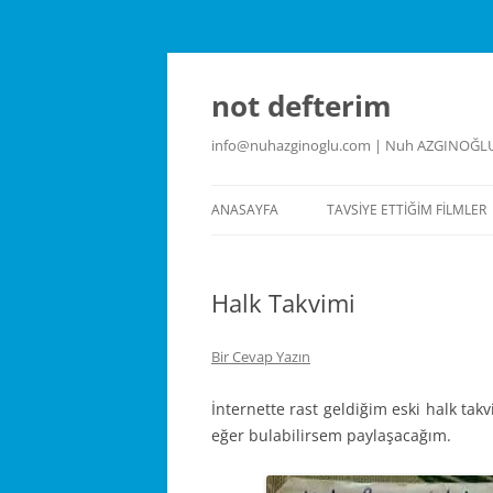
İçeriğe
atla
not defterim
info@nuhazginoglu.com | Nuh AZGINOĞL
ANASAYFA
TAVSIYE ETTIĞIM FILMLER
Halk Takvimi
Bir Cevap Yazın
İnternette rast geldiğim eski halk tak
eğer bulabilirsem paylaşacağım.