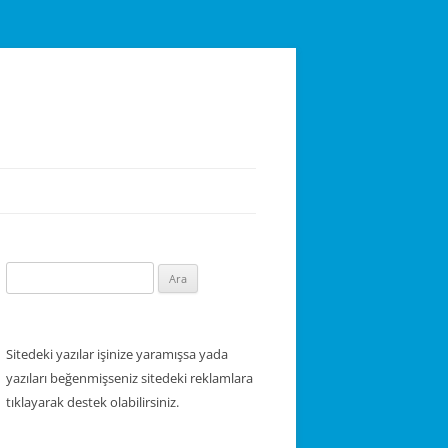
Arama:
Sitedeki yazılar işinize yaramışsa yada
yazıları beğenmişseniz sitedeki reklamlara
tıklayarak destek olabilirsiniz.