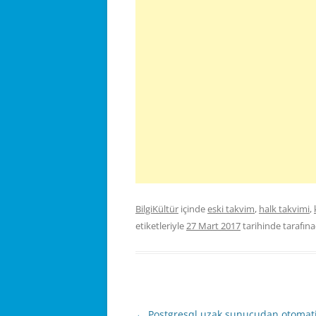
BilgiKültür
içinde
eski takvim
,
halk takvimi
,
etiketleriyle
27 Mart 2017
tarihinde
tarafına
Yazı
←
Postgresql uzak sunucudan otomat