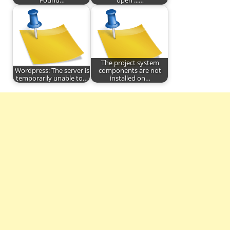
Found…
open ..:…
The project system
Wordpress: The server is
components are not
temporarily unable to…
installed on…