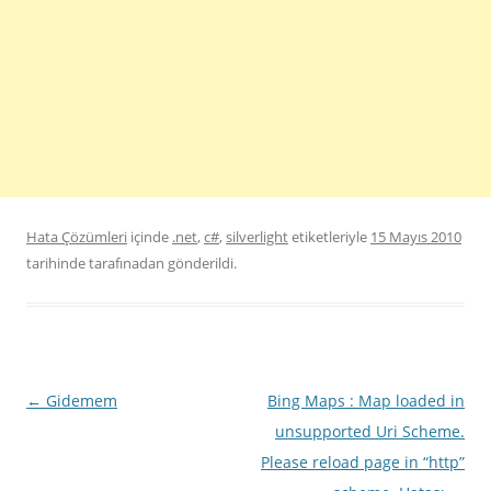
Hata Çözümleri
içinde
.net
,
c#
,
silverlight
etiketleriyle
15 Mayıs 2010
tarihinde
tarafınadan gönderildi.
Yazı
←
Gidemem
Bing Maps : Map loaded in
dolaşımı
unsupported Uri Scheme.
Please reload page in “http”