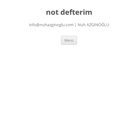
İçeriğe
atla
not defterim
info@nuhazginoglu.com | Nuh AZGINOĞLU
Menü