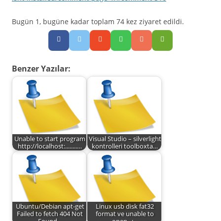
Bugün 1, bugüne kadar toplam 74 kez ziyaret edildi.
Benzer Yazılar:
Unable to start program
Visual Studio – silverlight
http://localhost:........…
kontrolleri toolboxta…
Ubuntu/Debian apt-get
Linux usb disk fat32
Failed to fetch 404 Not
format ve unable to